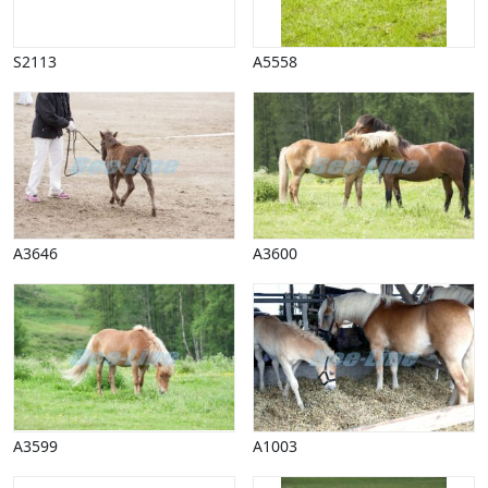
Påske
Penge, finans
S2113
A5558
Piktogrammer
Pinse
Politik, arbejdsmarked
Restauration, hotel
Scenarier
Skibe, både, søfart
Sommer
Spil
A3646
A3600
Sport
Spots
Stjernetegn, astrologi
Sundhed, sygdom
Trafik, færdsel
Uddannelse
Udsalg og andre begreber
A3599
A1003
Underholdning, kultur