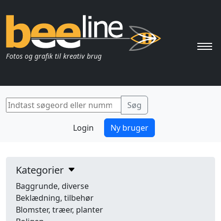
Pri
Fotos og grafik til kreativ brug
Login
Ny bruger
Kategorier
Baggrunde, diverse
Beklædning, tilbehør
Blomster, træer, planter