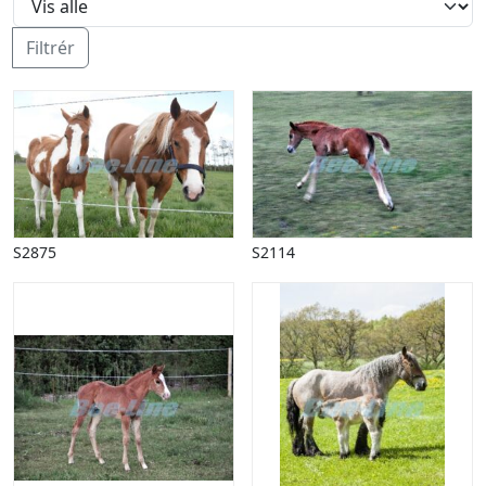
Halloween
Håndværk
Filtrér
Haven
Huse, bygninger
Jagt
Jul
Kærlighed, bryllup
Kommunikation, nyhedsformidling
Køretøjer
Landbrug
S2875
S2114
Lov, orden
Lyd, billede
Mad, drikke
Mærkedage
Marked, kræmmere
Mennesker
Nationalflag, verdenskort
Natur
Nytår