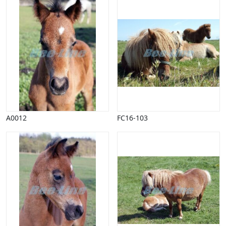
A0012
FC16-103