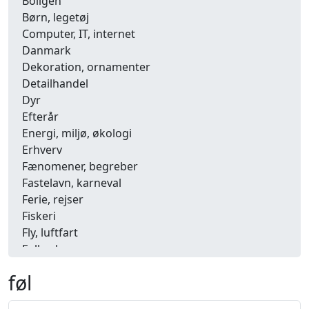
Boligen
Børn, legetøj
Computer, IT, internet
Danmark
Dekoration, ornamenter
Detailhandel
Dyr
Efterår
Energi, miljø, økologi
Erhverv
Fænomener, begreber
Fastelavn, karneval
Ferie, rejser
Fiskeri
Fly, luftfart
Folkeslag
Forår
føl
Fritid, hobby
Frugt, grønt