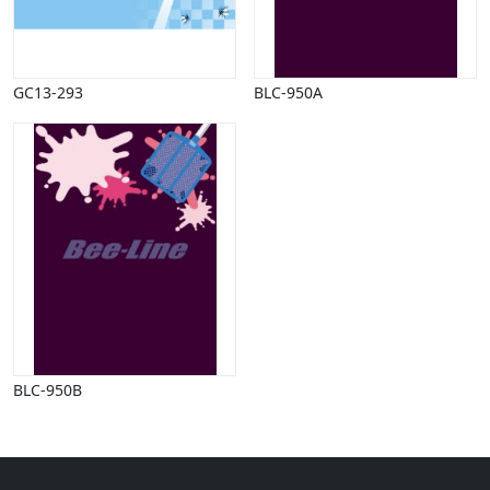
Halloween
Håndværk
Haven
Huse, bygninger
GC13-293
BLC-950A
Jagt
Jul
Kærlighed, bryllup
Kommunikation, nyhedsformidling
Køretøjer
Landbrug
Lov, orden
Lyd, billede
Mad, drikke
Mærkedage
Marked, kræmmere
BLC-950B
Mennesker
Nationalflag, verdenskort
Natur
Nytår