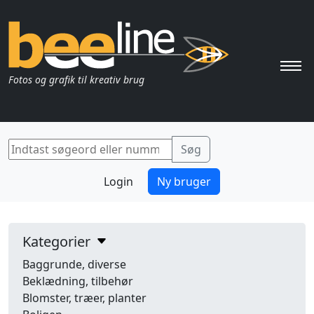
Pri
Fotos og grafik til kreativ brug
Login
Ny bruger
Kategorier
Baggrunde, diverse
Beklædning, tilbehør
Blomster, træer, planter