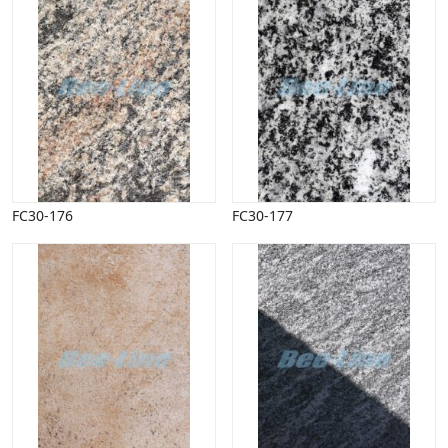
Halloween
Håndværk
Haven
Huse, bygninger
Jagt
Jul
Kærlighed, bryllup
Kommunikation, nyhedsformidling
Køretøjer
FC30-176
FC30-177
Landbrug
Lov, orden
Lyd, billede
Mad, drikke
Mærkedage
Marked, kræmmere
Mennesker
Nationalflag, verdenskort
Natur
Nytår