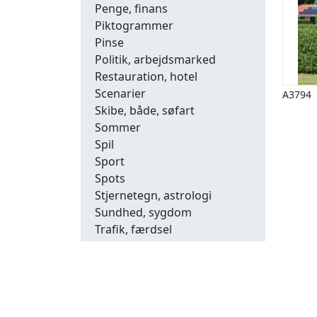
Penge, finans
Piktogrammer
Pinse
Politik, arbejdsmarked
Restauration, hotel
Scenarier
A3794
Skibe, både, søfart
Sommer
Spil
Sport
Spots
Stjernetegn, astrologi
Sundhed, sygdom
Trafik, færdsel
Uddannelse
Udsalg og andre begreber
Underholdning, kultur
Vinter