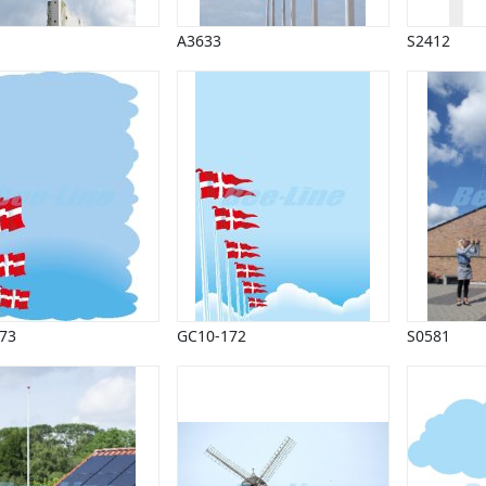
A3633
S2412
73
GC10-172
S0581