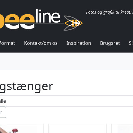
Fotos og grafik til kreati
lformat
Kontakt/om os
Inspiration
Brugsret
S
agstænger
ér