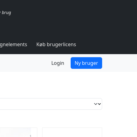
v brug
ignelements
Køb brugerlicens
Login
Ny bruger