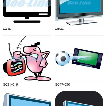
Påske
Penge, finans
Piktogrammer
Pinse
Politik, arbejdsmarked
A4340
A0647
Restauration, hotel
Scenarier
Skibe, både, søfart
Sommer
Spil
Sport
Spots
Stjernetegn, astrologi
Sundhed, sygdom
Trafik, færdsel
GC31-019
GC47-050
Uddannelse
Udsalg og andre begreber
Underholdning, kultur