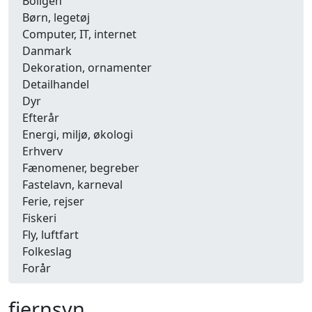
Boligen
Børn, legetøj
Computer, IT, internet
Danmark
Dekoration, ornamenter
Detailhandel
Dyr
Efterår
Energi, miljø, økologi
Erhverv
Fænomener, begreber
Fastelavn, karneval
Ferie, rejser
Fiskeri
Fly, luftfart
Folkeslag
Forår
Fritid, hobby
Frugt, grønt
fjernsyn