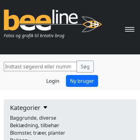
Pri
Fotos og grafik til kreativ brug
Login
Ny bruger
Kategorier
Baggrunde, diverse
Beklædning, tilbehør
Blomster, træer, planter