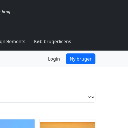
v brug
ignelements
Køb brugerlicens
Login
Ny bruger