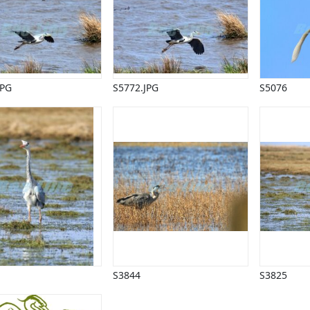
JPG
S5772.JPG
S5076
S3844
S3825