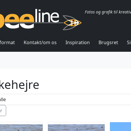
Fotos og grafik til kreati
lformat
Kontakt/om os
Inspiration
Brugsret
S
skehejre
ér