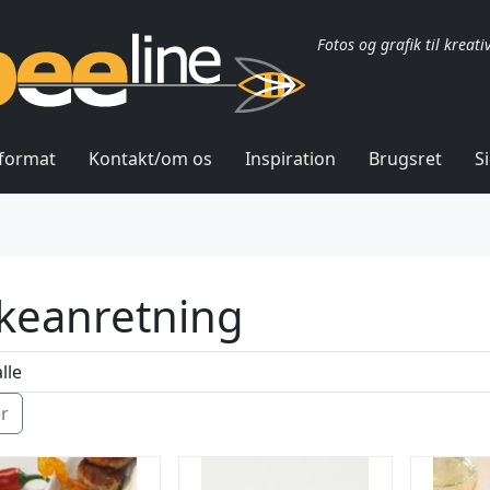
Fotos og grafik til kreati
lformat
Kontakt/om os
Inspiration
Brugsret
S
skeanretning
ér