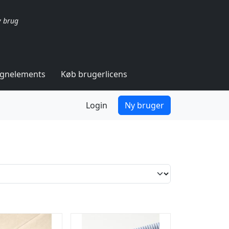
v brug
ignelements
Køb brugerlicens
Login
Ny bruger