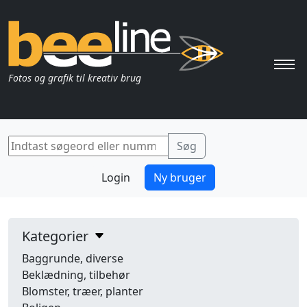
Pri
Fotos og grafik til kreativ brug
Login
Ny bruger
Kategorier
Baggrunde, diverse
Beklædning, tilbehør
Blomster, træer, planter