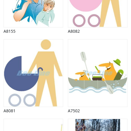
Vinter
A8155
A8082
A8081
A7502