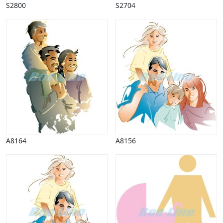
S2800
S2704
Påske
Penge, finans
Piktogrammer
Pinse
Politik, arbejdsmarked
Restauration, hotel
Scenarier
Skibe, både, søfart
Sommer
Spil
Sport
Spots
A8164
A8156
Stjernetegn, astrologi
Sundhed, sygdom
Trafik, færdsel
Uddannelse
Udsalg og andre begreber
Underholdning, kultur