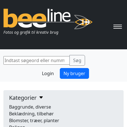
Pri
Fotos og grafik til kreativ brug
Login
Ny bruger
Kategorier
Baggrunde, diverse
Beklædning, tilbehør
Blomster, træer, planter