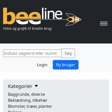
Pri
Fotos og grafik til kreativ brug
Login
Ny bruger
Kategorier
Baggrunde, diverse
Beklædning, tilbehør
Blomster, træer, planter