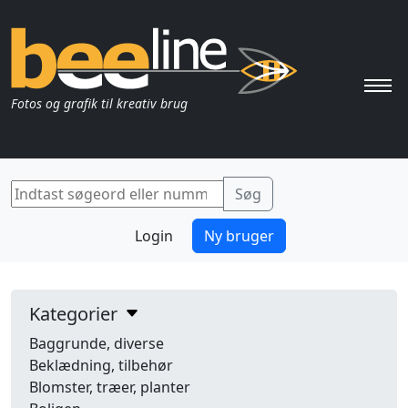
Pri
Fotos og grafik til kreativ brug
Login
Ny bruger
Kategorier
Baggrunde, diverse
Beklædning, tilbehør
Blomster, træer, planter