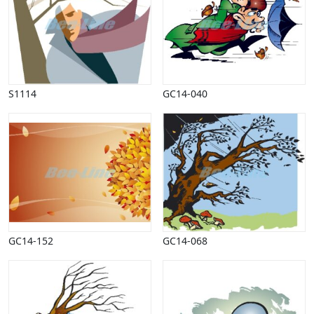
Påske
Penge, finans
Piktogrammer
Pinse
Politik, arbejdsmarked
S1114
GC14-040
Restauration, hotel
Scenarier
Skibe, både, søfart
Sommer
Spil
Sport
Spots
Stjernetegn, astrologi
Sundhed, sygdom
GC14-152
GC14-068
Trafik, færdsel
Uddannelse
Udsalg og andre begreber
Underholdning, kultur