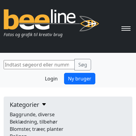
Pri
Fotos og grafik til kreativ brug
Login
Ny bruger
Kategorier
Baggrunde, diverse
Beklædning, tilbehør
Blomster, træer, planter