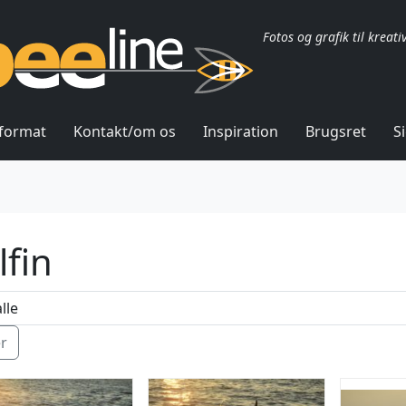
Fotos og grafik til kreati
lformat
Kontakt/om os
Inspiration
Brugsret
S
lfin
ér