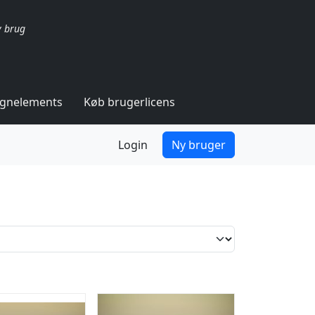
v brug
ignelements
Køb brugerlicens
Login
Ny bruger