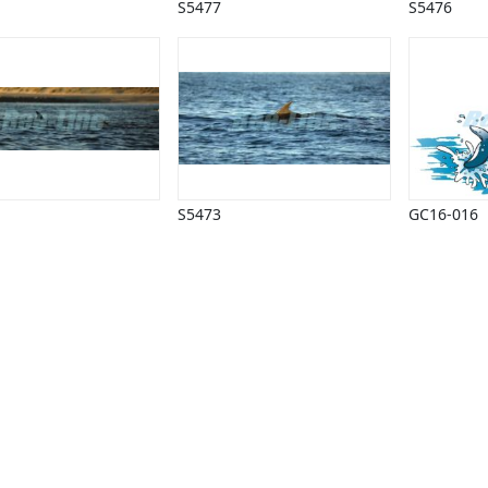
S5477
S5476
S5473
GC16-016