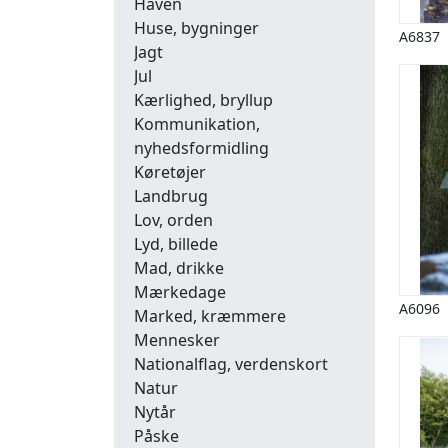
Haven
Huse, bygninger
A6837
Jagt
Jul
Kærlighed, bryllup
Kommunikation,
nyhedsformidling
Køretøjer
Landbrug
Lov, orden
Lyd, billede
Mad, drikke
Mærkedage
A6096
Marked, kræmmere
Mennesker
Nationalflag, verdenskort
Natur
Nytår
Påske