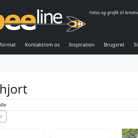
Fotos og grafik til kreati
lformat
Kontakt/om os
Inspiration
Brugsret
S
hjort
ér