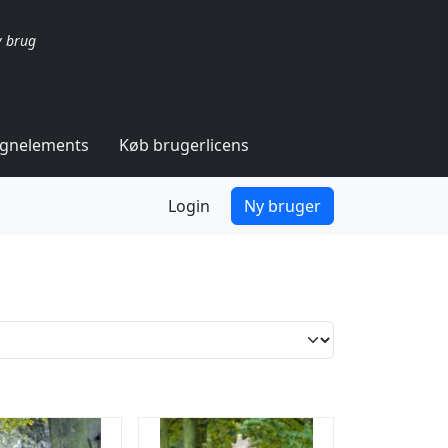
v brug
ignelements
Køb brugerlicens
Login
Ny bruger