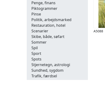
Penge, finans
Piktogrammer
Pinse
Politik, arbejdsmarked
Restauration, hotel
Scenarier
A5088
Skibe, både, søfart
Sommer
Spil
Sport
Spots
Stjernetegn, astrologi
Sundhed, sygdom
Trafik, færdsel
Uddannelse
Udsalg og andre begreber
Underholdning, kultur
Vinter