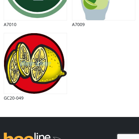
Halloween
Håndværk
Haven
A7010
A7009
Huse, bygninger
Jagt
Jul
Kærlighed, bryllup
Kommunikation, nyhedsformidling
Køretøjer
Landbrug
Lov, orden
Lyd, billede
Mad, drikke
GC20-049
Mærkedage
Marked, kræmmere
Mennesker
Nationalflag, verdenskort
Natur
Nytår