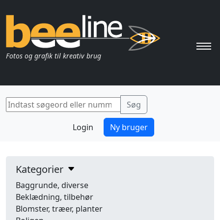
Pri
Fotos og grafik til kreativ brug
Login
Ny bruger
Kategorier
Baggrunde, diverse
Beklædning, tilbehør
Blomster, træer, planter