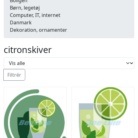
Boligen
Børn, legetøj
Computer, IT, internet
Danmark
Dekoration, ornamenter
Detailhandel
Dyr
citronskiver
Efterår
Energi, miljø, økologi
Erhverv
Fænomener, begreber
Filtrér
Fastelavn, karneval
Ferie, rejser
Fiskeri
Fly, luftfart
Folkeslag
Forår
Fritid, hobby
Frugt, grønt