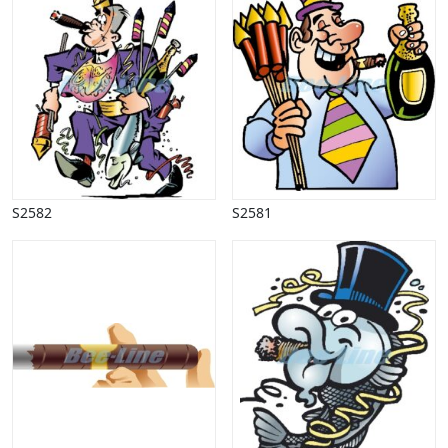
Påske
Penge, finans
Piktogrammer
Pinse
Politik, arbejdsmarked
Restauration, hotel
Scenarier
Skibe, både, søfart
Sommer
S2582
S2581
Spil
Sport
Spots
Stjernetegn, astrologi
Sundhed, sygdom
Trafik, færdsel
Uddannelse
Udsalg og andre begreber
Underholdning, kultur