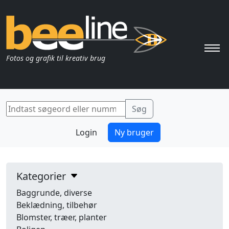
Pri
Fotos og grafik til kreativ brug
Login
Ny bruger
Kategorier
Baggrunde, diverse
Beklædning, tilbehør
Blomster, træer, planter