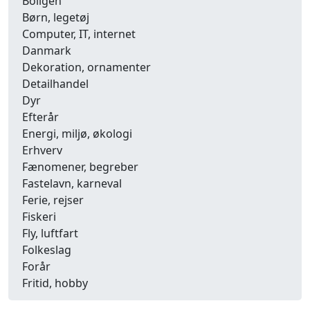
Boligen
Børn, legetøj
Computer, IT, internet
Danmark
Dekoration, ornamenter
Detailhandel
Dyr
Efterår
Energi, miljø, økologi
Erhverv
Fænomener, begreber
Fastelavn, karneval
Ferie, rejser
Fiskeri
Fly, luftfart
Folkeslag
Forår
Fritid, hobby
Frugt, grønt