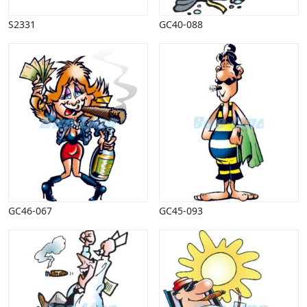
Vinter
S2331
GC40-088
GC46-067
GC45-093