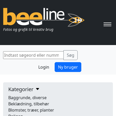
Pri
Fotos og grafik til kreativ brug
Login
Ny bruger
Kategorier
Baggrunde, diverse
Beklædning, tilbehør
Blomster, træer, planter