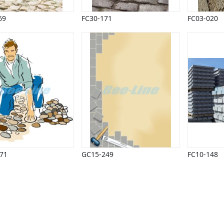
69
FC30-171
FC03-020
71
GC15-249
FC10-148