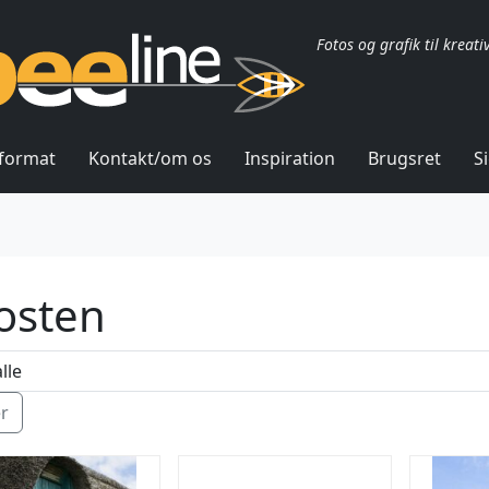
Fotos og grafik til kreati
lformat
Kontakt/om os
Inspiration
Brugsret
S
osten
ér