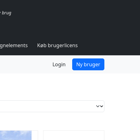
v brug
ignelements
Køb brugerlicens
Login
Ny bruger