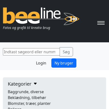
Pri
Fotos og grafik til kreativ brug
Login
Ny bruger
Kategorier
Baggrunde, diverse
Beklædning, tilbehør
Blomster, træer, planter