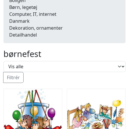
Boligen
Børn, legetøj
Computer, IT, internet
Danmark
Dekoration, ornamenter
Detailhandel
Dyr
Efterår
børnefest
Energi, miljø, økologi
Erhverv
Fænomener, begreber
Fastelavn, karneval
Filtrér
Ferie, rejser
Fiskeri
Fly, luftfart
Folkeslag
Forår
Fritid, hobby
Frugt, grønt