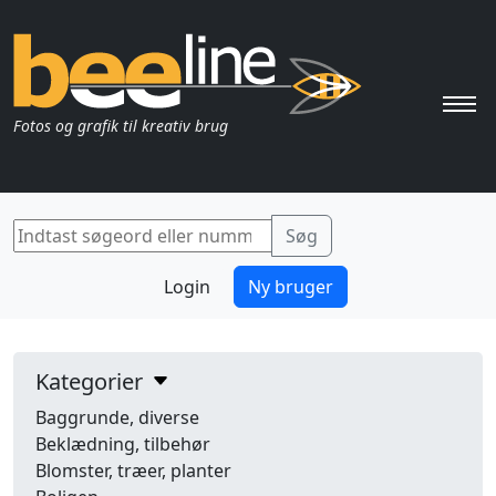
Pri
Fotos og grafik til kreativ brug
Login
Ny bruger
Kategorier
Baggrunde, diverse
Beklædning, tilbehør
Blomster, træer, planter