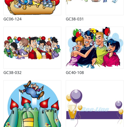
Halloween
Håndværk
Haven
GC06-124
GC38-031
Huse, bygninger
Jagt
Jul
Kærlighed, bryllup
Kommunikation, nyhedsformidling
Køretøjer
Landbrug
Lov, orden
GC38-032
GC40-108
Lyd, billede
Mad, drikke
Mærkedage
Marked, kræmmere
Mennesker
Nationalflag, verdenskort
Natur
Nytår