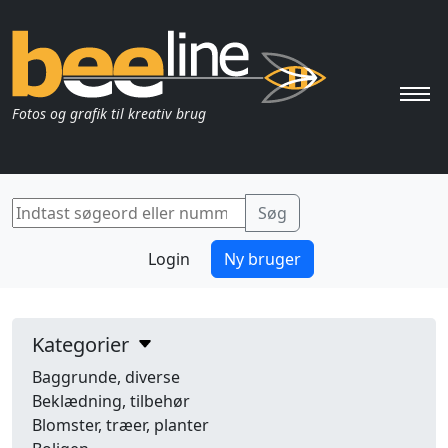
Pri
Fotos og grafik til kreativ brug
Login
Ny bruger
Kategorier
Baggrunde, diverse
Beklædning, tilbehør
Blomster, træer, planter