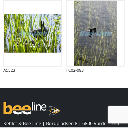
Halloween
Håndværk
Haven
Huse, bygninger
Jagt
Jul
Kærlighed, bryllup
Kommunikation, nyhedsformidling
Køretøjer
Landbrug
A5523
FC02-083
Lov, orden
Lyd, billede
Mad, drikke
Mærkedage
Marked, kræmmere
Mennesker
Nationalflag, verdenskort
Natur
Kehlet & Bee-Line | Borgpladsen 8 | 6800 Varde | +45
Nytår