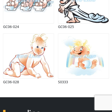
Påske
Penge, finans
Piktogrammer
Pinse
GC06-024
GC06-025
Politik, arbejdsmarked
Restauration, hotel
Scenarier
Skibe, både, søfart
Sommer
Spil
Sport
Spots
Stjernetegn, astrologi
Sundhed, sygdom
GC06-028
S0333
Trafik, færdsel
Uddannelse
Udsalg og andre begreber
Underholdning, kultur