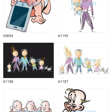
Halloween
Håndværk
Haven
Huse, bygninger
Jagt
Jul
S0694
A1195
Kærlighed, bryllup
Kommunikation, nyhedsformidling
Køretøjer
Landbrug
Lov, orden
Lyd, billede
Mad, drikke
Mærkedage
A1188
A1187
Marked, kræmmere
Mennesker
Nationalflag, verdenskort
Natur
Nytår