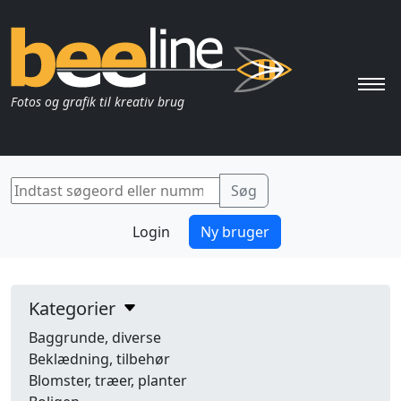
Pri
Fotos og grafik til kreativ brug
Login
Ny bruger
Kategorier
Baggrunde, diverse
Beklædning, tilbehør
Blomster, træer, planter