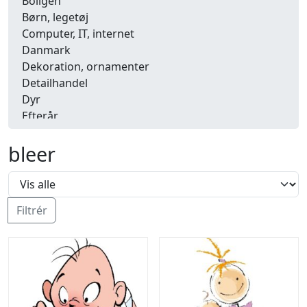
Boligen
Børn, legetøj
Computer, IT, internet
Danmark
Dekoration, ornamenter
Detailhandel
Dyr
Efterår
Energi, miljø, økologi
bleer
Erhverv
Fænomener, begreber
Fastelavn, karneval
Ferie, rejser
Filtrér
Fiskeri
Fly, luftfart
Folkeslag
Forår
Fritid, hobby
Frugt, grønt