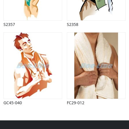
Halloween
Håndværk
Haven
Huse, bygninger
S2357
S2358
Jagt
Jul
Kærlighed, bryllup
Kommunikation, nyhedsformidling
Køretøjer
Landbrug
Lov, orden
Lyd, billede
Mad, drikke
Mærkedage
Marked, kræmmere
GC45-040
FC29-012
Mennesker
Nationalflag, verdenskort
Natur
Nytår