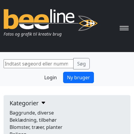
Pri
Fotos og grafik til kreativ brug
Login
Ny bruger
Kategorier
Baggrunde, diverse
Beklædning, tilbehør
Blomster, træer, planter