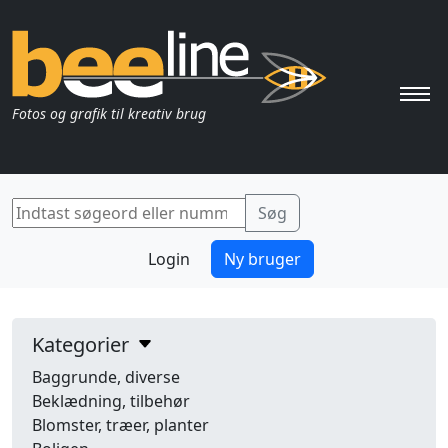
Pri
Fotos og grafik til kreativ brug
Login
Ny bruger
Kategorier
Baggrunde, diverse
Beklædning, tilbehør
Blomster, træer, planter