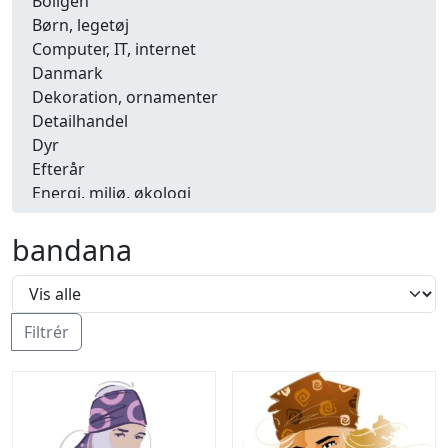
Boligen
Børn, legetøj
Computer, IT, internet
Danmark
Dekoration, ornamenter
Detailhandel
Dyr
Efterår
Energi, miljø, økologi
Erhverv
Fænomener, begreber
bandana
Fastelavn, karneval
Ferie, rejser
Fiskeri
Filtrér
Fly, luftfart
Folkeslag
Forår
Fritid, hobby
Frugt, grønt