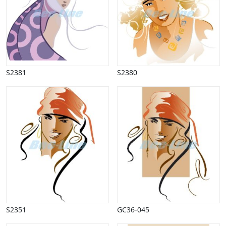
Halloween
Håndværk
Haven
Huse, bygninger
Jagt
Jul
S2381
S2380
Kærlighed, bryllup
Kommunikation, nyhedsformidling
Køretøjer
Landbrug
Lov, orden
Lyd, billede
Mad, drikke
Mærkedage
Marked, kræmmere
Mennesker
Nationalflag, verdenskort
S2351
GC36-045
Natur
Nytår