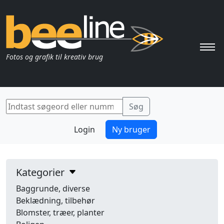
Pri
Fotos og grafik til kreativ brug
Login
Ny bruger
Kategorier
Baggrunde, diverse
Beklædning, tilbehør
Blomster, træer, planter