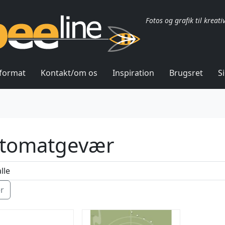
Fotos og grafik til kreati
lformat
Kontakt/om os
Inspiration
Brugsret
S
tomatgevær
ér