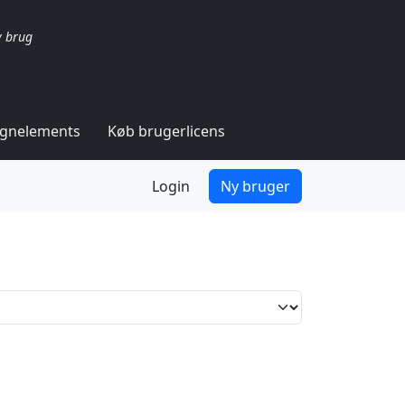
v brug
ignelements
Køb brugerlicens
Login
Ny bruger