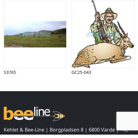
Halloween
Håndværk
Haven
Huse, bygninger
Jagt
Jul
Kærlighed, bryllup
Kommunikation, nyhedsformidling
Køretøjer
Landbrug
S3765
GC25-043
Lov, orden
Lyd, billede
Mad, drikke
Mærkedage
Marked, kræmmere
Mennesker
Nationalflag, verdenskort
Natur
Kehlet & Bee-Line | Borgpladsen 8 | 6800 Varde | +45
Nytår
75 22 37 00 |
info@bee-line.dk