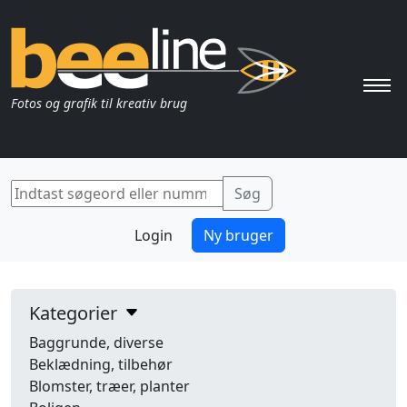
Pri
Fotos og grafik til kreativ brug
Login
Ny bruger
Kategorier
Baggrunde, diverse
Beklædning, tilbehør
Blomster, træer, planter