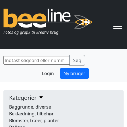
Pri
Fotos og grafik til kreativ brug
Login
Ny bruger
Kategorier
Baggrunde, diverse
Beklædning, tilbehør
Blomster, træer, planter