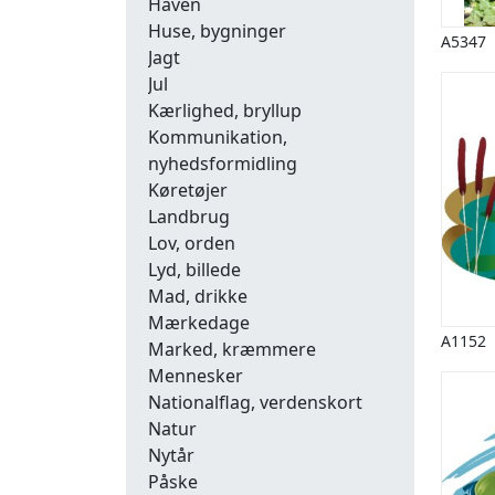
Haven
Huse, bygninger
A5347
Jagt
Jul
Kærlighed, bryllup
Kommunikation,
nyhedsformidling
Køretøjer
Landbrug
Lov, orden
Lyd, billede
Mad, drikke
Mærkedage
A1152
Marked, kræmmere
Mennesker
Nationalflag, verdenskort
Natur
Nytår
Påske