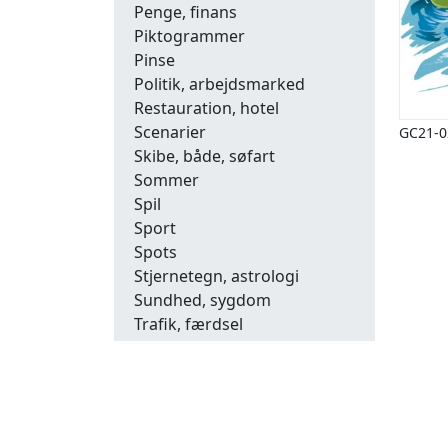
Penge, finans
Piktogrammer
Pinse
Politik, arbejdsmarked
Restauration, hotel
Scenarier
GC21-0
Skibe, både, søfart
Sommer
Spil
Sport
Spots
Stjernetegn, astrologi
Sundhed, sygdom
Trafik, færdsel
Uddannelse
Udsalg og andre begreber
Underholdning, kultur
Vinter