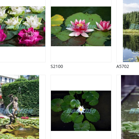
S2100
A5702