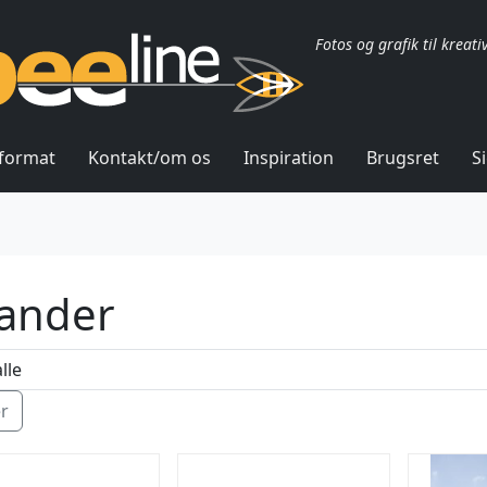
Fotos og grafik til kreati
lformat
Kontakt/om os
Inspiration
Brugsret
S
ander
ér