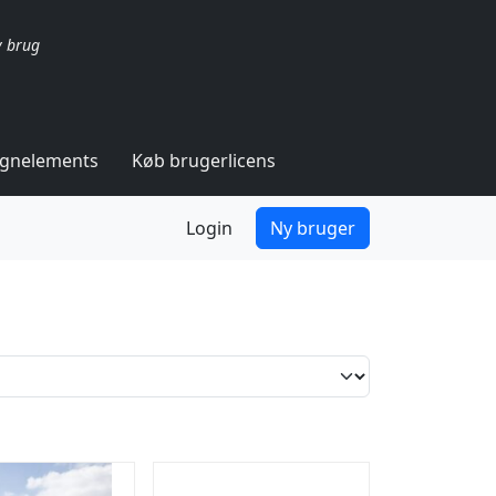
v brug
ignelements
Køb brugerlicens
Login
Ny bruger